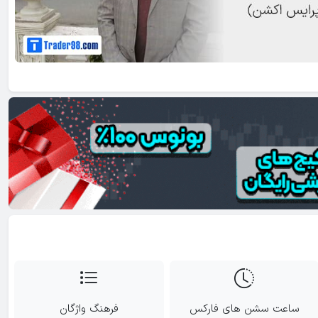
اب دمو
واگرایی در فارکس چیست؟
7 تکنیک مدیریت اس
؟
فارکس
ساعت سشن های فارکس
فرهنگ واژگان