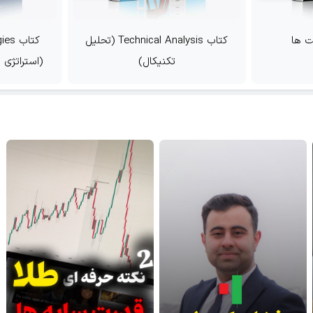
کتاب Technical Analysis (تحلیل
کتاب Price Action Strategies
کال)
(استراتژی های معامله گری پرایس
اکشن)