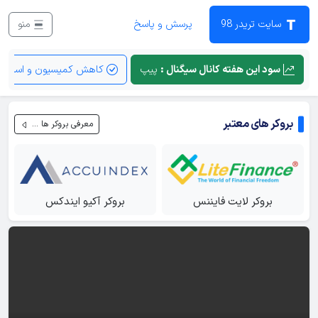
سایت تریدر 98
پرسش و پاسخ
منو
مطالعه FOMC
سود این هفته کانال سیگنال :
پیپ
کاهش کمیسیون و اسپرد
فصل دوره مربیگری ۲۰۲۲
ویدیوی 24
مباحث روانشناسی هاردلاین
بروکر های معتبر
معرفی بروکر ها ...
فصل دوره مربیگری ۲۰۲۲
ویدیوی 25
بروکر لایت فایننس
بروکر آکیو ایندکس
مثالی از مدل ریبالنس روزانه
فصل دوره مربیگری ۲۰۲۲
ویدیوی 26
ترید لایو