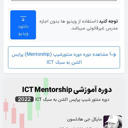
ترید سشن بعد از ظهر با تزریق نوسانات fed
توجه کنید :
استفاده از ویدیو ها بدون اجازه
دانلود
مدرس غیرقانونی میباشد.
ویدیو
فصل دوره مربیگری ۲۰۲۲
ویدیوی 31
سشن صبح مثال از نقدینگی سل ساید در کف های گذشته
مشاهده دوره دوره منتورشیپ (Mentorship) پرایس
اکشن به سبک ICT
فصل دوره مربیگری ۲۰۲۲
ویدیوی 32
شرح و بررسی بازار در شرایط تثبیت و بی جهتی
فصل دوره مربیگری ۲۰۲۲
ویدیوی 33
بررسی ES و اطلاعات بیشتر در مورد FVG