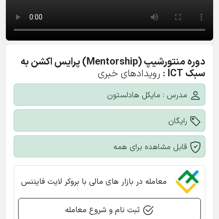
فصل دوره مربیگری ۲۰۲۲
ویدیوی 27
ایده ضد روند
دوره منتورشیپ (Mentorship) پرایس اکشن به
سبک ICT
:
رویدادهای خبری
فصل دوره مربیگری ۲۰۲۲
ویدیوی 28
مدرس : مایکل هادلستون
ترید لایو (ارائه بدون صدا)
رایگان
قابل مشاهده برای همه
فصل دوره مربیگری ۲۰۲۲
ویدیوی 29
ترید روزهای رنج باریک صعودی توسط مفهوم my SMT
معامله در بازار های مالی با بروکر لایت فایننس
ثبت نام و شروع معامله
فصل دوره مربیگری ۲۰۲۲
ویدیوی 30