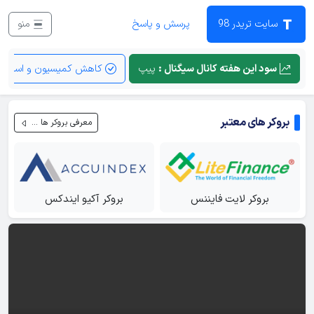
سایت تریدر 98
پرسش و پاسخ
منو
اعمال جریان سفارشات سازمانی در بازار فارکس
سود این هفته کانال سیگنال :
پیپ
کاهش کمیسیون و اسپرد
فصل دوره مربیگری ۲۰۲۲
ویدیوی 9
بروکر های معتبر
معرفی بروکر ها ...
قدرت سه‌گانه و فرصت‌های سشن بعدازظهر نیویورک
فصل دوره مربیگری ۲۰۲۲
ویدیوی 10
بروکر لایت فایننس
بروکر آکیو ایندکس
اجرای رویداد‌های تقویم اقتصادی همراه اوپن
فصل دوره مربیگری ۲۰۲۲
ویدیوی 11
غلبه بر موانع ذهنی و مدیریت عملکرد پس از پیروزی‌های