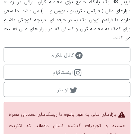
تریدر 98
یک پایگاه جامع برای معامله گران ایرانی در زمینه
ترید لایو (ارائه بدون صدا)
بازارهای مالی ( فارکس ، کریپتو ، بورس و ... ) می باشد. ما سعی
داریم با فراهم آوردن یک بستر حرفه ای، دریچه کوچکی باشیم
فصل دوره مربیگری ۲۰۲۲
ویدیوی 29
برای کمک به معامله گران و کسانی که در بازار های مالی فعالیت
می کنند.
ترید روزهای رنج باریک صعودی توسط مفهوم my SMT
کانال تلگرام
فصل دوره مربیگری ۲۰۲۲
ویدیوی 30
اینستاگرام
ترید سشن بعد از ظهر با تزریق نوسانات fed
توییتر
فصل دوره مربیگری ۲۰۲۲
ویدیوی 31
بازارهای مالی به طور بالقوه با ریسک‌های عمده‌ای همراه
سشن صبح مثال از نقدینگی سل ساید در کف های گذشته
هستند و تجربیات گذشته نشان داده‌اند که اکثریت