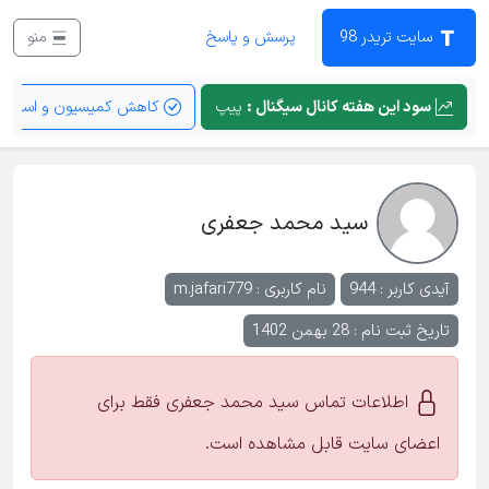
سایت تریدر 98
پرسش و پاسخ
منو
سود این هفته کانال سیگنال :
پیپ
کاهش کمیسیون و اسپرد
سید محمد جعفری
آیدی کاربر : 944
نام کاربری :
m.jafari779
تاریخ ثبت نام : 28 بهمن 1402
اطلاعات تماس سید محمد جعفری فقط برای
اعضای سایت قابل مشاهده است.