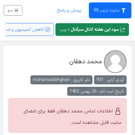
سایت تریدر 98
پرسش و پاسخ
منو
سود این هفته کانال سیگنال :
پیپ
کاهش کمیسیون و اسپرد
محمد دهقان
آیدی کاربر : 931
نام کاربری :
mohamaddehghan
تاریخ ثبت نام : 26 بهمن 1402
اطلاعات تماس محمد دهقان فقط برای اعضای
سایت قابل مشاهده است.