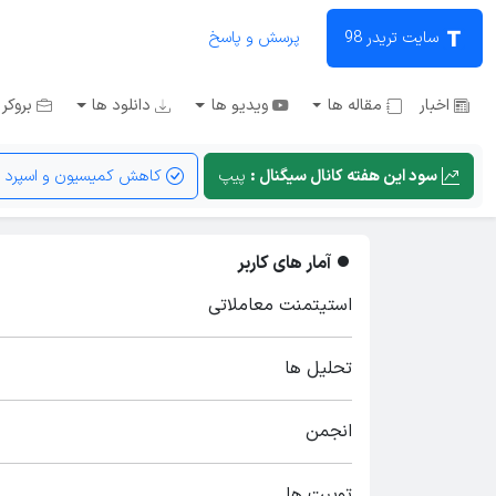
سایت تریدر 98
پرسش و پاسخ
اخبار
مقاله ها
ویدیو ها
دانلود ها
بروکر 
سود این هفته کانال سیگنال :
پیپ
کاهش کمیسیون و اسپرد
آمار های کاربر
استیتمنت معاملاتی
تحلیل ها
انجمن
توییت ها