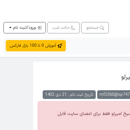
جستجو
حالت شب
ورود/ثبت نام
آموزش 0 تا 100 بازار فارکس
رلو
mf2360@sp747
تاریخ ثبت نام : 21 دی 1402
 امیرلو فقط برای اعضای سایت قابل