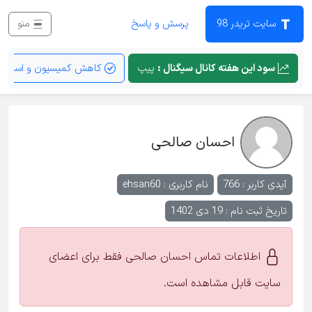
سایت تریدر 98
پرسش و پاسخ
منو
سود این هفته کانال سیگنال :
پیپ
کاهش کمیسیون و اسپرد
احسان صالحی
آیدی کاربر : 766
نام کاربری :
ehsan60
تاریخ ثبت نام : 19 دی 1402
اطلاعات تماس احسان صالحی فقط برای اعضای
سایت قابل مشاهده است.