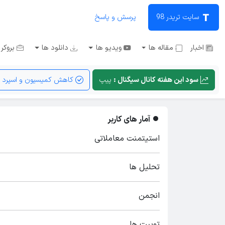
سایت تریدر 98
پرسش و پاسخ
اخبار
مقاله ها
ویدیو ها
دانلود ها
بروکر 
سود این هفته کانال سیگنال :
پیپ
کاهش کمیسیون و اسپرد
آمار های کاربر
استیتمنت معاملاتی
تحلیل ها
انجمن
توییت ها