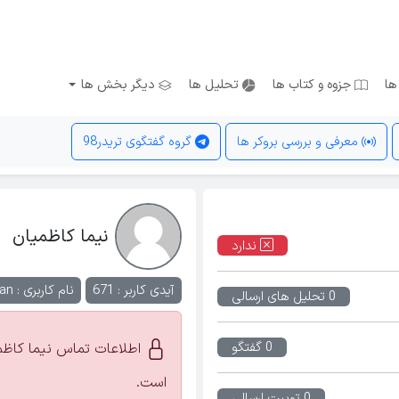
ها
جزوه و کتاب ها
تحلیل ها
دیگر بخش ها
معرفی و بررسی بروکر ها
گروه گفتگوی تریدر98
نیما کاظمیان
ندارد
آیدی کاربر : 671
نام کاربری :
an
0 تحلیل های ارسالی
0 گفتگو
اطلاعات تماس نیما کاظم
است.
0 توییت ارسالی