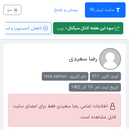
سایت تریدر 98
پرسش و پاسخ
منو
سود این هفته کانال سیگنال :
پیپ
کاهش کمیسیون و اسپرد
رضا سعیدی
آیدی کاربر : 611
نام کاربری :
reza_varnus
تاریخ ثبت نام : 19 آذر 1402
اطلاعات تماس رضا سعیدی فقط برای اعضای سایت
قابل مشاهده است.