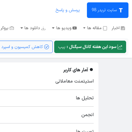
سایت تریدر 98
پرسش و پاسخ
اخبار
مقاله ها
ویدیو ها
دانلود ها
بروکر 
سود این هفته کانال سیگنال :
پیپ
کاهش کمیسیون و اسپرد
آمار های کاربر
استیتمنت معاملاتی
تحلیل ها
انجمن
توییت ها