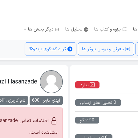
ها
جزوه و کتاب ها
تحلیل ها
دیگر بخش ها
معرفی و بررسی بروکر ها
گروه گفتگوی تریدر98
azl Hasanzade
ندارد
آیدی کاربر : 600
نام کاربری :
lii
0 تحلیل های ارسالی
0 گفتگو
مشاهده است.
0 توییت ارسالی