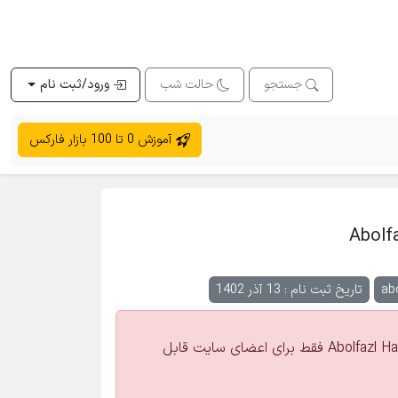
جستجو
حالت شب
ورود/ثبت نام
آموزش 0 تا 100 بازار فارکس
Abolf
abo
تاریخ ثبت نام : 13 آذر 1402
اطلاعات تماس Abolfazl Hasanzade فقط برای اعضای سایت قابل