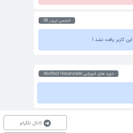
انجمن تریدر 98
ین کاربر یافت نشد !
دوره های آموزشی
Abolfazl Hasanzade
کانال تلگرام