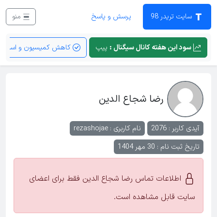
سایت تریدر 98
پرسش و پاسخ
منو
سود این هفته کانال سیگنال :
پیپ
کاهش کمیسیون و اسپرد
رضا شجاع الدین
آیدی کاربر : 2076
نام کاربری :
rezashojae
تاریخ ثبت نام : 30 مهر 1404
اطلاعات تماس رضا شجاع الدین فقط برای اعضای
سایت قابل مشاهده است.