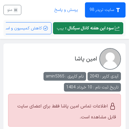
سایت تریدر 98
پرسش و پاسخ
منو
سود این هفته کانال سیگنال :
پیپ
کاهش کمیسیون و اسپرد
امین پاشا
آیدی کاربر : 2043
نام کاربری :
amin5365
تاریخ ثبت نام : 10 خرداد 1404
اطلاعات تماس امین پاشا فقط برای اعضای سایت
قابل مشاهده است.