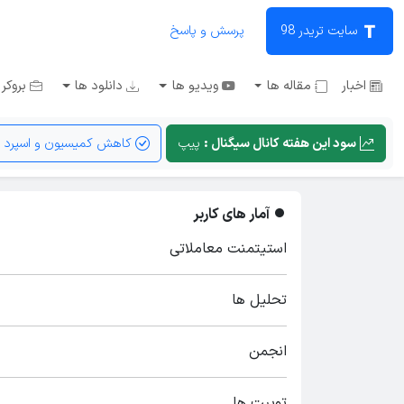
سایت تریدر 98
پرسش و پاسخ
اخبار
مقاله ها
ویدیو ها
دانلود ها
بروکر 
سود این هفته کانال سیگنال :
پیپ
کاهش کمیسیون و اسپرد
آمار های کاربر
استیتمنت معاملاتی
تحلیل ها
انجمن
توییت ها