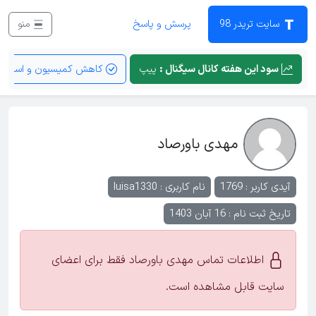
سایت تریدر 98
پرسش و پاسخ
منو
سود این هفته کانال سیگنال :
پیپ
کاهش کمیسیون و اسپرد
مهدی باورصاد
آیدی کاربر : 1769
نام کاربری :
luisa1330
تاریخ ثبت نام : 16 آبان 1403
اطلاعات تماس مهدی باورصاد فقط برای اعضای
سایت قابل مشاهده است.