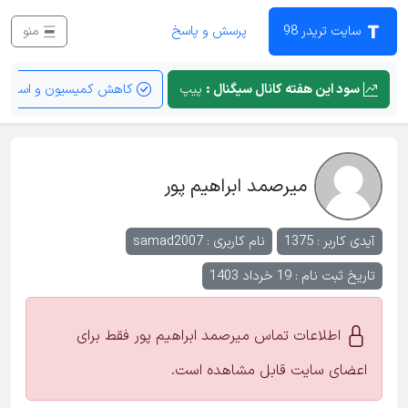
سایت تریدر 98
پرسش و پاسخ
منو
سود این هفته کانال سیگنال :
پیپ
کاهش کمیسیون و اسپرد
میرصمد ابراهیم پور
آیدی کاربر : 1375
نام کاربری :
samad2007
تاریخ ثبت نام : 19 خرداد 1403
اطلاعات تماس میرصمد ابراهیم پور فقط برای
اعضای سایت قابل مشاهده است.