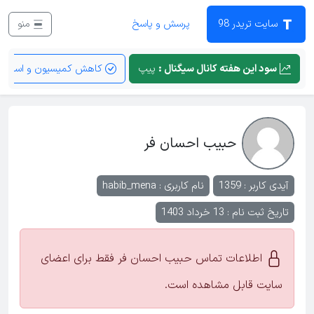
سایت تریدر 98
پرسش و پاسخ
منو
سود این هفته کانال سیگنال :
پیپ
کاهش کمیسیون و اسپرد
حبیب احسان فر
آیدی کاربر : 1359
نام کاربری :
habib_mena
تاریخ ثبت نام : 13 خرداد 1403
اطلاعات تماس حبیب احسان فر فقط برای اعضای
سایت قابل مشاهده است.