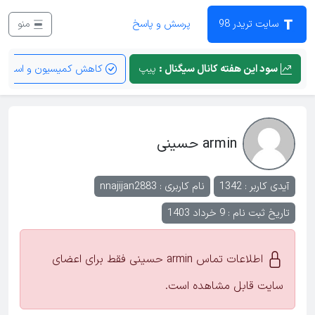
سایت تریدر 98
پرسش و پاسخ
منو
سود این هفته کانال سیگنال :
پیپ
کاهش کمیسیون و اسپرد
armin حسینی
آیدی کاربر : 1342
نام کاربری :
nnajijan2883
تاریخ ثبت نام : 9 خرداد 1403
اطلاعات تماس armin حسینی فقط برای اعضای
سایت قابل مشاهده است.