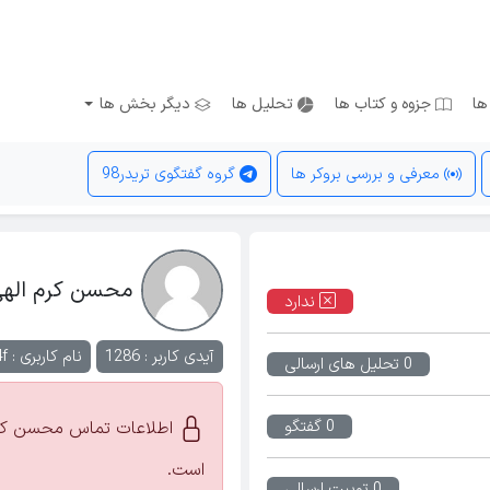
ها
جزوه و کتاب ها
تحلیل ها
دیگر بخش ها
معرفی و بررسی بروکر ها
گروه گفتگوی تریدر98
محسن کرم اله
ندارد
آیدی کاربر : 1286
نام کاربری :
f
0 تحلیل های ارسالی
0 گفتگو
اطلاعات تماس محسن کرم
است.
0 توییت ارسالی