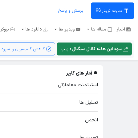
سایت تریدر 98
پرسش و پاسخ
اخبار
مقاله ها
ویدیو ها
دانلود ها
بروکر 
سود این هفته کانال سیگنال :
پیپ
کاهش کمیسیون و اسپرد
آمار های کاربر
استیتمنت معاملاتی
تحلیل ها
انجمن
توییت ها