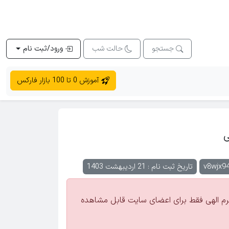
جستجو
حالت شب
ورود/ثبت نام
آموزش 0 تا 100 بازار فارکس
ی
v8wjx94
تاریخ ثبت نام : 21 اردیبهشت 1403
 الهی فقط برای اعضای سایت قابل مشاهده