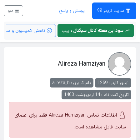
سایت تریدر 98
پرسش و پاسخ
منو
سود این هفته کانال سیگنال :
پیپ
کاهش کمیسیون و اسپرد
Alireza Hamziyan
آیدی کاربر : 1259
نام کاربری :
alireza_h
تاریخ ثبت نام : 14 اردیبهشت 1403
اطلاعات تماس Alireza Hamziyan فقط برای اعضای
سایت قابل مشاهده است.