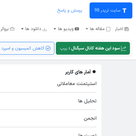
سایت تریدر 98
پرسش و پاسخ
اخبار
مقاله ها
ویدیو ها
دانلود ها
بروکر 
سود این هفته کانال سیگنال :
پیپ
کاهش کمیسیون و اسپرد
آمار های کاربر
استیتمنت معاملاتی
تحلیل ها
انجمن
توییت ها