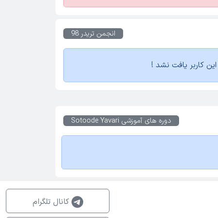
انجمن تریدر 98
ین کاربر یافت نشد !
دوره های آموزشی
Sotoode Yavari
کانال تلگرام