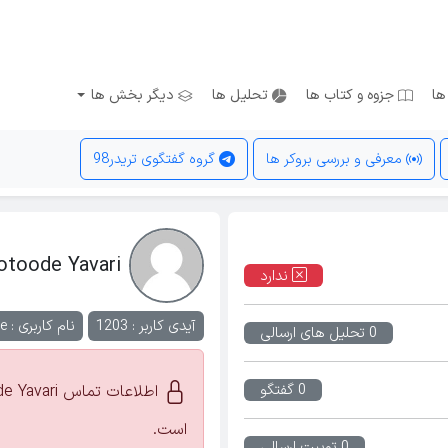
ها
جزوه و کتاب ها
تحلیل ها
دیگر بخش ها
معرفی و بررسی بروکر ها
گروه گفتگوی تریدر98
otoode Yavari
ندارد
آیدی کاربر : 1203
نام کاربری :
e
0 تحلیل های ارسالی
0 گفتگو
است.
0 توییت ارسالی