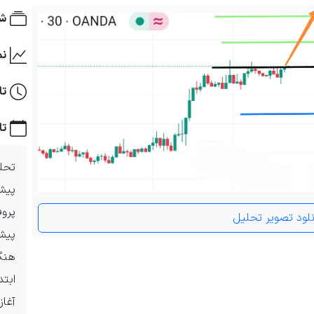
شم
نم
تا
تا
تحل
پیش
آغا