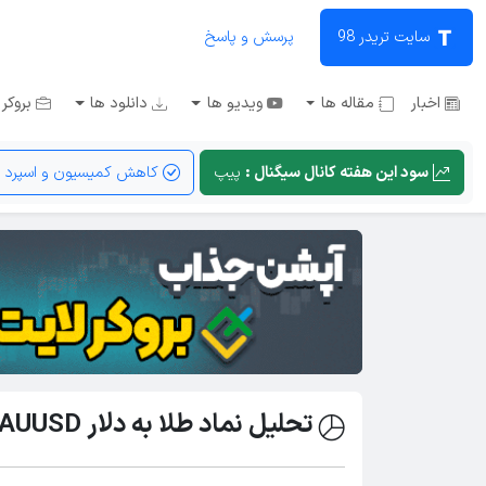
سایت تریدر 98
پرسش و پاسخ
اخبار
مقاله ها
ویدیو ها
دانلود ها
بروکر 
سود این هفته کانال سیگنال :
پیپ
کاهش کمیسیون و اسپرد
تحلیل نماد طلا به دلار XAUUSD